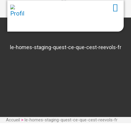
le-homes-staging-quest-ce-que-cest-reevols-fr
Accueil
>
le-homes-staging-quest-ce-que-cest-reevols-fr