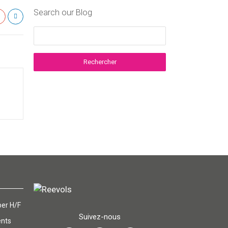
Search our Blog
er H/F
Suivez-nous
ents