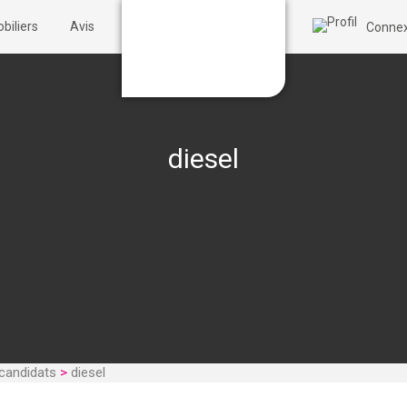
biliers
Avis
Connex
diesel
candidats
>
diesel