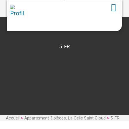
5. FR
Accueil
>
Appartement 3 pièces, La Celle Saint Cloud
>
5. FR