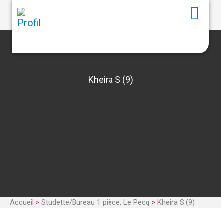
Kheira S (9)
Accueil
>
Studette/Bureau 1 pièce, Le Pecq
>
Kheira S (9)