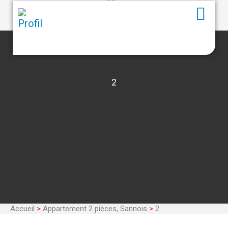
2
Accueil
>
Appartement 2 pièces, Sannois
>
2