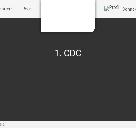
biliers
Avis
Connex
1. CDC
DC