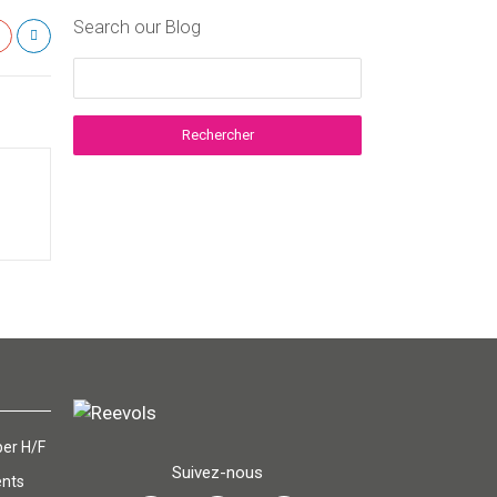
Search our Blog
er H/F
Suivez-nous
ents