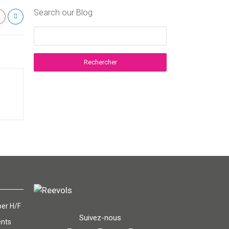
Search our Blog
er H/F
Suivez-nous
ents