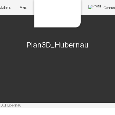
biliers
Avis
Connex
Plan3D_Hubernau
3D_Hubernau