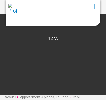
12 M.
Accueil
>
Appartement 4 pièces, Le Pecq
>
12 M.