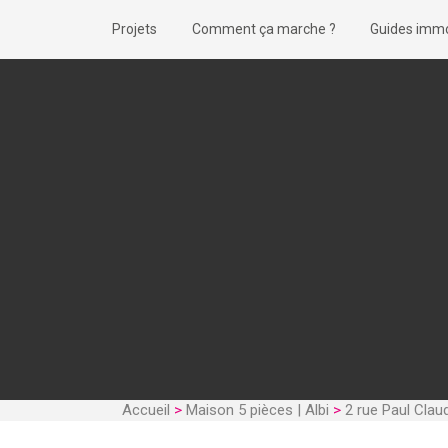
Projets
Comment ça marche ?
Guides immo
Accueil
>
Maison 5 pièces | Albi
>
2 rue Paul Claud