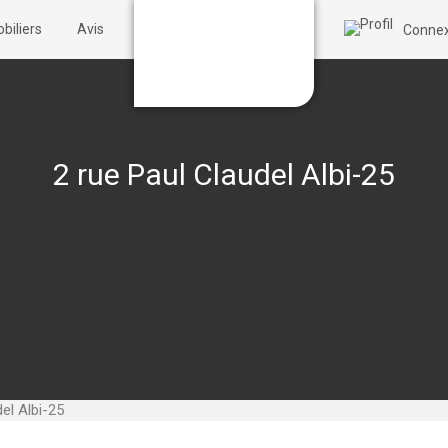
biliers
Avis
Connex
2 rue Paul Claudel Albi-25
el Albi-25