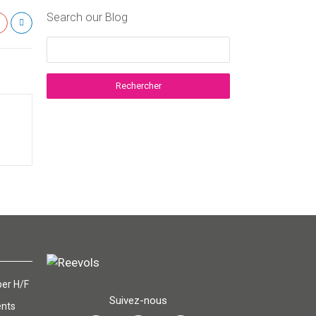
Search our Blog
er H/F
Suivez-nous
ents