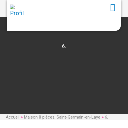
6.
Accueil
>
Maison 8 pièces, Saint-Germain-en-Laye
>
6.