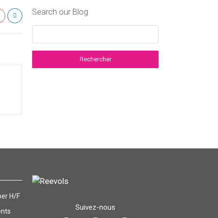
Search our Blog
er H/F
Suivez-nous
ents