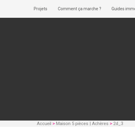
Projets
Comment ça marche ?
Guides immo
Accueil
>
Maison 5 pièces | Achères
>
2d_3