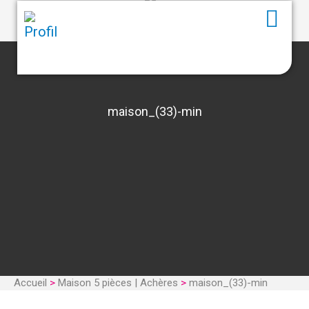
maison_(33)-min
Accueil
>
Maison 5 pièces | Achères
>
maison_(33)-min