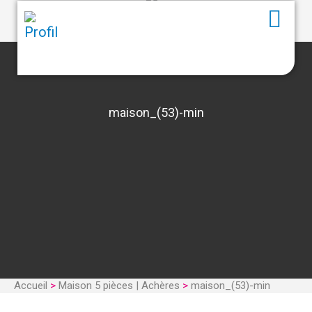
maison_(53)-min
Accueil
>
Maison 5 pièces | Achères
>
maison_(53)-min