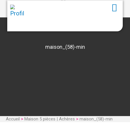
maison_(58)-min
Accueil
>
Maison 5 pièces | Achères
>
maison_(58)-min