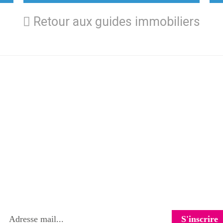
Retour aux guides immobiliers
La newsletter Reevol
ez chaque semaine 1 conseil malin sur l’immobilie