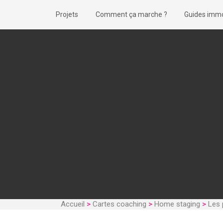
Projets
Comment ça marche ?
Guides immo
Accueil
>
Cartes coaching
>
Home staging
>
Les 