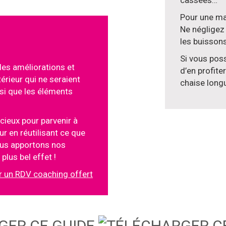
cassées…
Pour une mai
Ne négligez 
les buissons
Si vous pos
les améliorations et
d’en profit
érieur qui ne seraient
chaise long
si que les éléments
ieux pour parvenir à
ur en réutilisant ce que
ous apportons nos
lus bel effet !
r un RDV coaching offert
GER CE GUIDE