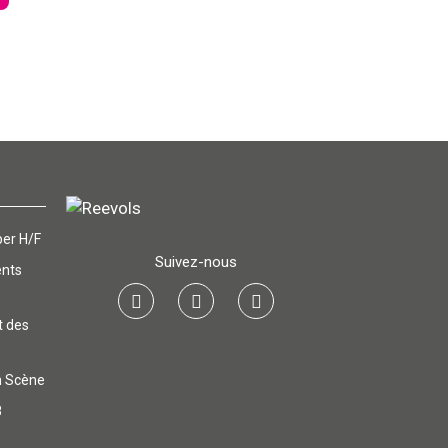
er H/F
Suivez-nous
ents
t des
n Scène
8