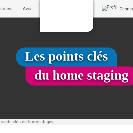
biliers
Avis
Connex
Les points clés
du home staging
points clés du home staging