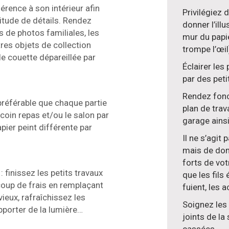
érence à son intérieur afin
Privilégiez 
itude de détails. Rendez
donner l’ill
s de photos familiales, les
mur du papie
res objets de collection
trompe l’œil
e couette dépareillée par
Éclairer les
par des pet
Rendez fonc
 préférable que chaque partie
plan de trava
 coin repas et/ou le salon par
garage ains
pier peint différente par
Il ne s’agit
mais de don
forts de vot
: finissez les petits travaux
que les fils
coup de frais en remplaçant
fuient, les
vieux, rafraîchissez les
Soignez les 
pporter de la lumière…
joints de la